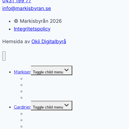
0431 199 77
info@markisbyran.se
© Markisbyrån 2026
Integritetspolicy
Hemsida av
Okii Digitalbyrå
Markiser
Toggle child menu
Terrassmarkiser
Fönstermarkiser
Sidomarkiser
Vertikalmarkiser
Gardiner
Toggle child menu
Rullgardiner
Lamellgardiner
Plisségardiner