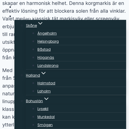
skapar en harmonisk helhet. Denna korgmarkis är en
Produkter
effektiv lösning för att blockera solen från alla vinklar.
Kontor
Valet mellan klassisk tät markisväv eller screenväv
Skåne
erbjuder en mångfald av möjligheter, från enfärgade
Ängelholm
till randiga alternativ. Med screenväven bevaras
Helsingborg
utsikten medan solen filtreras genom dess mer
Båstad
öppna struktur. Hestra Ingvar finns i olika utföranden,
från klassisk till trappad, böjd eller cylindrisk.
Höganäs
Landskrona
Med en maximal bredd på 6.0 meter och ett utfall
Halland
från 50 cm till 2.0 meter, erbjuder den flexibilitet och
Halmstad
anpassningsbarhet. Profilerna är tillverkade i
Laholm
naturanodiserat material och kan manövreras med
Bohuslän
linupphissning eller motoriserat system. Den är
Lysekil
klassificerad enligt vindklass 3 enligt EN13659 och
kan kompletteras med en rak eller vågig kappa för
Munkedal
ytterligare stil.
Smögen