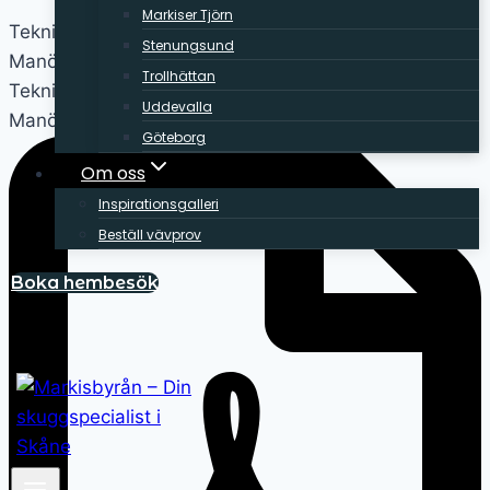
Markiser Tjörn
Teknisk information
Stenungsund
Manövrering
Trollhättan
Teknisk information
Uddevalla
Manövrering
Göteborg
Om oss
Inspirationsgalleri
Beställ vävprov
Boka hembesök