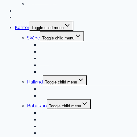
Måttanpassade gardiner
Persienner
Produkter
Kontor
Toggle child menu
Skåne
Toggle child menu
Ängelholm
Helsingborg
Båstad
Höganäs
Landskrona
Halland
Toggle child menu
Halmstad
Laholm
Bohuslän
Toggle child menu
Lysekil
Munkedal
Smögen
Markiser Tjörn