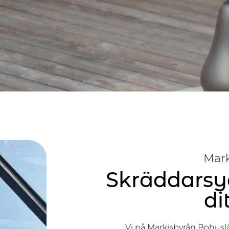
Mark
Skräddarsyd
di
Vi på Markisbyrån Bohuslän