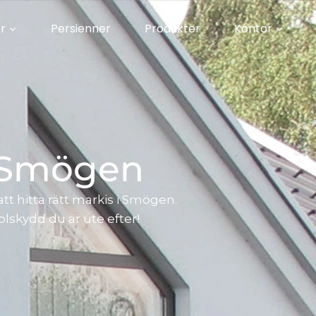
r
Persienner
Produkter
Kontor
 Smögen
att hitta rätt markis i Smögen.
olskydd du är ute efter!