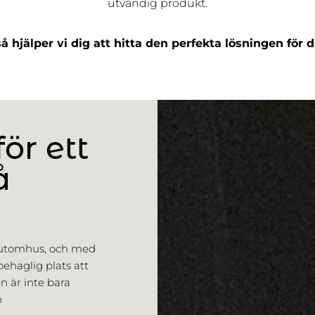
utvändig produkt.
å hjälper vi dig att hitta den perfekta lösningen för
ör ett
å
r utomhus, och med
ehaglig plats att
n är inte bara
n