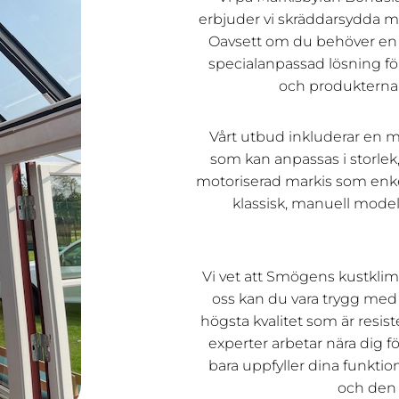
erbjuder vi skräddarsydda m
Oavsett om du behöver en mar
specialanpassad lösning fö
och produkterna f
Vårt utbud inkluderar en 
som kan anpassas i storlek,
motoriserad markis som enkelt 
klassisk, manuell modell
Vi vet att Smögens kustklim
oss kan du vara trygg med 
högsta kvalitet som är resist
experter arbetar nära dig f
bara uppfyller dina funktion
och den 