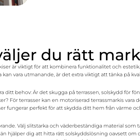
väljer du rätt mark
rkiser är viktigt för att kombinera funktionalitet och estet
kan vara utmanande, är det extra viktigt att tänka på kval
a ditt behov: Är det skugga på terrassen, solskydd för fön
r? För terrasser kan en motoriserad terrassmarkis vara d
er fungerar perfekt för att skydda ditt hem från värme oc
örande. Välj slitstarka och väderbeständiga material som tå
n hjälper dig att hitta rätt solskyddslösning oavsett om 