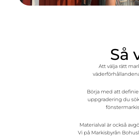
Så 
Att välja rätt ma
väderförhållandena 
Börja med att definier
uppgradering du söke
fönstermarkis
Materialval är också avg
Vi på Markisbyrån Bohuslä