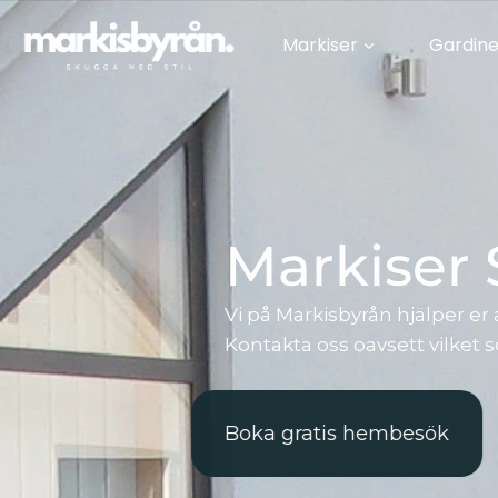
Markiser
Gardine
Markiser
Vi på Markisbyrån hjälper er 
Kontakta oss oavsett vilket s
Boka gratis hembesök