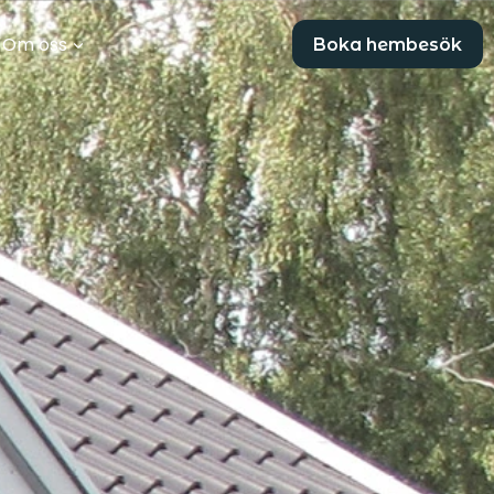
Om oss
Boka hembesök