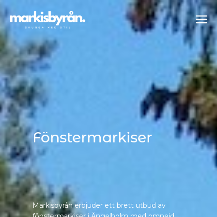
Fönstermarkiser
Markisbyrån erbjuder ett brett utbud av
fönstermarkiser i Ängelholm med omnejd