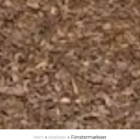
Hem
Markiser
»
»
Fönstermarkiser