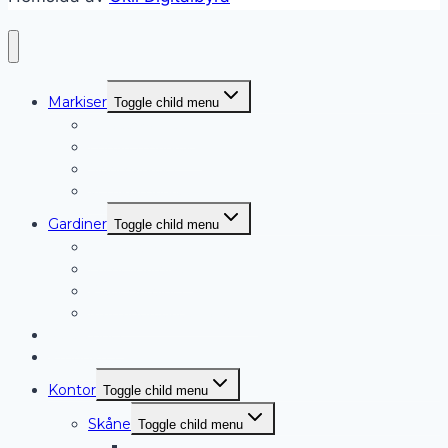
Markiser
Toggle child menu
Terrassmarkiser
Fönstermarkiser
Sidomarkiser
Vertikalmarkiser
Gardiner
Toggle child menu
Rullgardiner
Lamellgardiner
Plisségardiner
Måttanpassade gardiner
Persienner
Produkter
Kontor
Toggle child menu
Skåne
Toggle child menu
Ängelholm