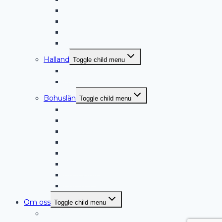
Helsingborg
Båstad
Höganäs
Landskrona
Halland
Toggle child menu
Halmstad
Laholm
Bohuslän
Toggle child menu
Lysekil
Munkedal
Smögen
Markiser Tjörn
Stenungsund
Trollhättan
Uddevalla
Göteborg
Om oss
Toggle child menu
Inspirationsgalleri