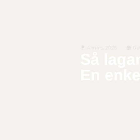
4 mars, 2025
Gu
Så laga
En enke