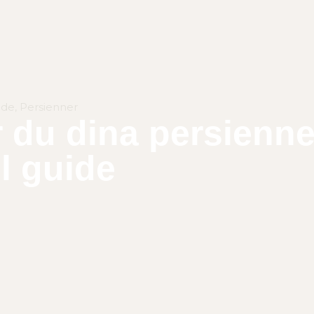
ide
,
Persienner
r du dina persienne
l guide